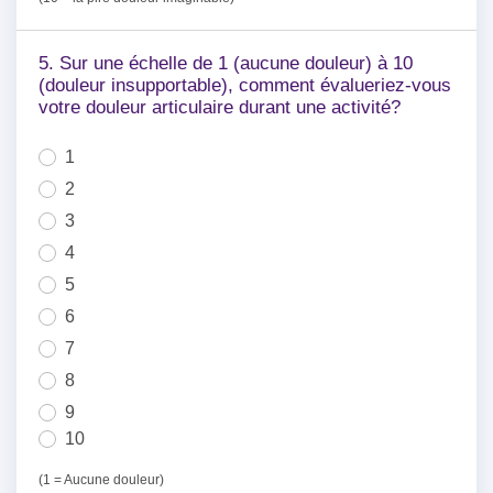
5. Sur une échelle de 1 (aucune douleur) à 10
(douleur insupportable), comment évalueriez-vous
votre douleur articulaire durant une activité?
1
2
3
4
5
6
7
8
9
10
(1 = Aucune douleur)