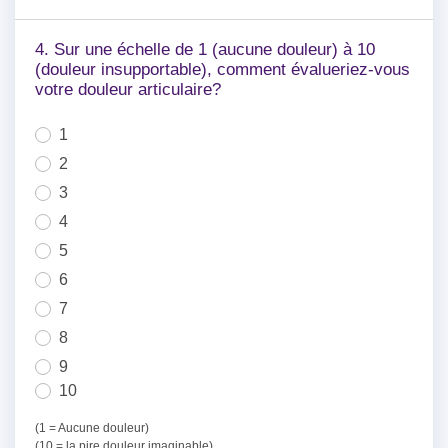
4. Sur une échelle de 1 (aucune douleur) à 10
(douleur insupportable), comment évalueriez-vous
votre douleur articulaire?
1
2
3
4
5
6
7
8
9
10
(1 = Aucune douleur)
(10 = la pire douleur imaginable)