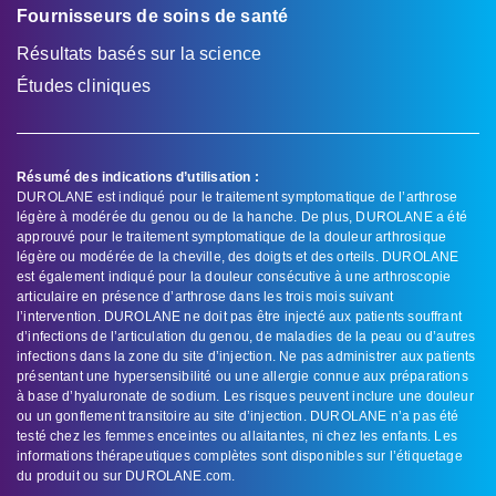
Fournisseurs de soins de santé
Résultats basés sur la science
Études cliniques
Résumé des indications d’utilisation :
DUROLANE est indiqué pour le traitement symptomatique de l’arthrose
légère à modérée du genou ou de la hanche. De plus, DUROLANE a été
approuvé pour le traitement symptomatique de la douleur arthrosique
légère ou modérée de la cheville, des doigts et des orteils. DUROLANE
est également indiqué pour la douleur consécutive à une arthroscopie
articulaire en présence d’arthrose dans les trois mois suivant
l’intervention. DUROLANE ne doit pas être injecté aux patients souffrant
d’infections de l’articulation du genou, de maladies de la peau ou d’autres
infections dans la zone du site d’injection. Ne pas administrer aux patients
présentant une hypersensibilité ou une allergie connue aux préparations
à base d’hyaluronate de sodium. Les risques peuvent inclure une douleur
ou un gonflement transitoire au site d’injection. DUROLANE n’a pas été
testé chez les femmes enceintes ou allaitantes, ni chez les enfants. Les
informations thérapeutiques complètes sont disponibles sur l’étiquetage
du produit ou sur DUROLANE.com.