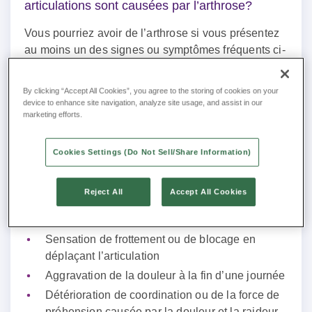
articulations sont causées par l’arthrose?
Vous pourriez avoir de l’arthrose si vous présentez
au moins un des signes ou symptômes fréquents ci-
dessous :
Sensibilité articulaire après un effort excessif ou
By clicking “Accept All Cookies”, you agree to the storing of cookies on your
device to enhance site navigation, analyze site usage, and assist in our
une période d’inactivité
marketing efforts.
Raideur articulaire après le repos ou au réveil
Douleur en déplaçant l’articulation
Cookies Settings (Do Not Sell/Share Information)
Douleur en exécutant les activités quotidiennes
comme monter les escaliers, se lever d’une
Reject All
Accept All Cookies
chaise, boutonner une chemise
Douleur articulaire qui nuit à l’activité physique
Sensation de frottement ou de blocage en
déplaçant l’articulation
Aggravation de la douleur à la fin d’une journée
Détérioration de coordination ou de la force de
préhension causée par la douleur et la raideur